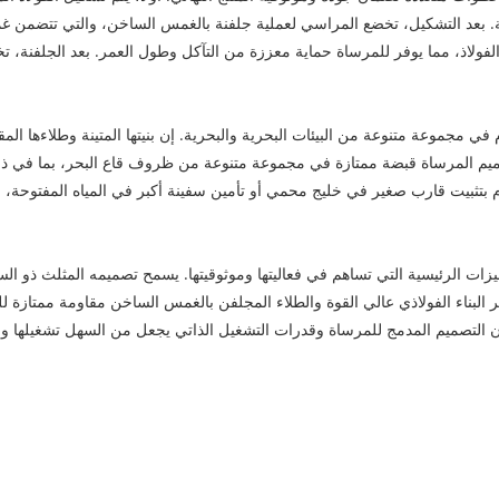
. بعد التشكيل، تخضع المراسي لعملية جلفنة بالغمس الساخن، والتي تتضمن 
الفولاذ، مما يوفر للمرساة حماية معززة من التآكل وطول العمر. بعد الجلفنة، 
ي مجموعة متنوعة من البيئات البحرية والبحرية. إن بنيتها المتينة وطلاءها الم
 تصميم المرساة قبضة ممتازة في مجموعة متنوعة من ظروف قاع البحر، بما في 
وم بتثبيت قارب صغير في خليج محمي أو تأمين سفينة أكبر في المياه المفتوحة،
زات الرئيسية التي تساهم في فعاليتها وموثوقيتها. يسمح تصميمه المثلث ذو السا
وفر البناء الفولاذي عالي القوة والطلاء المجلفن بالغمس الساخن مقاومة ممتازة
، فإن التصميم المدمج للمرساة وقدرات التشغيل الذاتي يجعل من السهل تشغيلها 