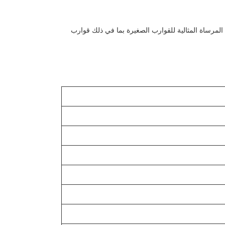
ANDY MARINE هي الشركة الرائدة في الصين في تصنيع وتوريد وتصدير مرساة دلتا المجلفنة بالغمس الساخن. تعتبر Grapnel Anchor المرساة المثالية للقوارب الصغيرة بما في ذلك قوارب