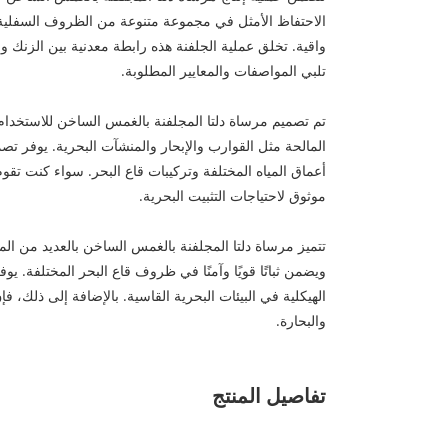
الاحتفاظ الأمثل في مجموعة متنوعة من الظروف السفلية
واقية. تخلق عملية الجلفنة هذه رابطة معدنية بين الزنك و
تلبي المواصفات والمعايير المطلوبة.
تم تصميم مرساة دلتا المجلفنة بالغمس الساخن للاستخدام ف
المالحة مثل القوارب والإبحار والمنشآت البحرية. يوفر
أعماق المياه المختلفة وتركيبات قاع البحر. سواء كنت تق
موثوق لاحتياجات التثبيت البحرية.
تتميز مرساة دلتا المجلفنة بالغمس الساخن بالعديد من المي
ويضمن ثباتًا قويًا وآمنًا في ظروف قاع البحر المختلفة. ي
الهيكلية في البيئات البحرية القاسية. بالإضافة إلى ذلك
والبحارة.
تفاصيل المنتج