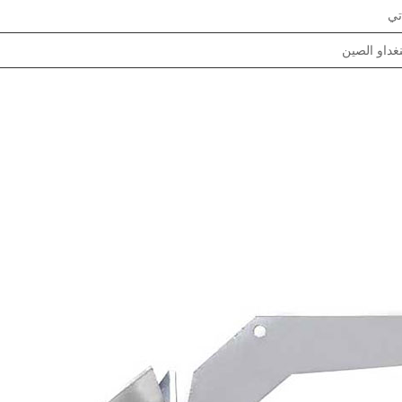
تي
غداو الصين