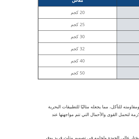
مقاس
20 كجم
25 كجم
30 كجم
32 كجم
40 كجم
50 كجم
اومته للتآكل، مما يجعله مثاليًا للتطبيقات البحرية
ه يلبي متطلبات الشد وقوة الخضوع اللازمة لتحمل القوى والأحمال التي تتم مواجهتها عند
لمختار عالي الجودة ولحامه في تصميم مثلث فريد يوفر