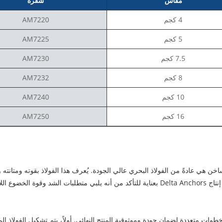
مقاس
شفرة
4 كجم
AM7220
5 كجم
AM7225
7.5 كجم
AM7230
8 كجم
AM7232
10 كجم
AM7240
16 كجم
AM7250
ن هي عادةً من الفولاذ البحري عالي الجودة. يُعرف هذا الفولاذ بقوته ومتانته ومق
والظروف البيئية القاسية. يتم اختيار الفولاذ المستخدم في إنتاج Delta Anchors بعناية للتأكد من أن
وات متعددة لضمان جودة وموثوقية المنتج النهائي. أولاً، يتم تشكيل الفولاذ ا