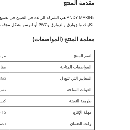
مقدمة المنتج
الكاياك والزوارق والزوارق وPWC أو للرسو بشكل مؤقت خلال النهار. كما أنه يمثل مرساة ثانوية مثالية.
معلمة المنتج (المواصفات)
اسم المنتج
مرسا
المواصفات المتاحة
مقا
المعايير التي تتبع ل
SGS.
العينات المتاحة
نعم.
طريقة التعبئة
كيس
مهلة الإنتاج
10-15 يومًا للحاوية 20 قدمًا، 20-5
وقت الضمان
دعم 