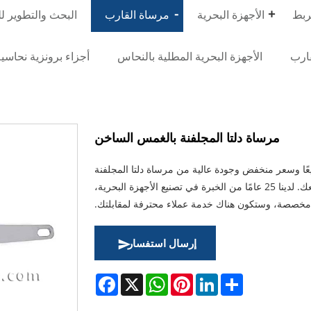
ربط
الأجهزة البحرية
مرساة القارب
البحث والتطوير ل
قارب
الأجهزة البحرية المطلية بالنحاس
أجزاء برونزية نحاسي
مرساة دلتا المجلفنة بالغمس الساخن
ًا وسعر منخفض وجودة عالية من مرساة دلتا المجلفنة
بالغمس الساخن، وتتطلع ANDY MARINE إلى التعاون معك. لدينا 25 عامًا من الخبرة في تصنيع الأجهزة البحرية،
 مخصصة، وستكون هناك خدمة عملاء محترفة لمقابلتك.
إرسال استفسار
Facebook
WhatsApp
X
Pinterest
LinkedIn
Share