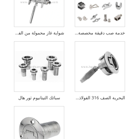
خدمة صب دقيقة مخصصة أجزاء صب الاستثمار من سبائك الصلب الكربوني والفولاذ المقاوم للصدأ
شواية غاز محمولة من الفولاذ المقاوم للصدأ 304
البحرية الصف 316 الفولاذ المقاوم للصدأ الطابق مشبك فتحة مزلاج فلوش تحول مقبض الرفع
سبائك التيتانيوم ثور هال