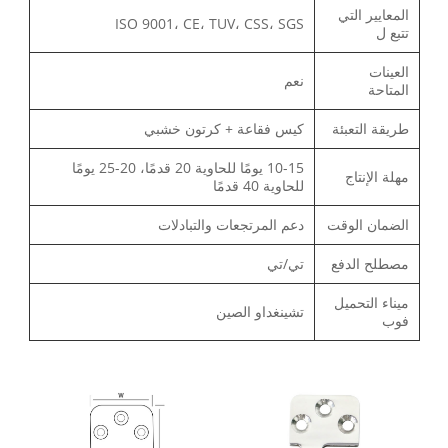
المعايير التي
ISO 9001، CE، TUV، CSS، SGS
تتبع ل
العينات
نعم
المتاحة
طريقة التعبئة
كيس فقاعة + كرتون خشبي
10-15 يومًا للحاوية 20 قدمًا، 20-25 يومًا
مهلة الإنتاج
للحاوية 40 قدمًا
الضمان الوقت
دعم المرتجعات والتبادلات
مصطلح الدفع
تي/تي
ميناء التحميل
تشينغداو الصين
فوب