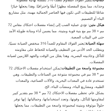
وجذابة، مما يمنح المفصلة مظهرًا أنيقًا واحترافيًا. وهذا يجعلها خيارًا
شائعًا للتطبيقات التي تكون فيها العناصر الجمالية مهمة، مثل مشاريع
البناء أو التصميم.
هيكل متين
: تؤدي عملية الصب إلى إنشاء مفصلات احتكاك مقاس 72
مم × 38 مم مع بنية قوية ومتينة، مما يضمن أداء ومتانة طويلة الأمد
حتى في البيئات الصعبة.
سهلة الصيانة:
يعتبر الفولاذ المقاوم للصدأ 316 منخفض الصيانة نسبيًا،
ويتطلب الحد الأدنى من التنظيف والصيانة للحفاظ على مقاومته
للتآكل وجاذبيته البصرية. وهذا يقلل من الوقت والجهد اللازمين لصيانة
المفصلات.
مجموعة واسعة من التطبيقات:
يمكن استخدام مفصلات الاحتكاك 72
مم * 38 مم في مجموعة متنوعة من الصناعات والتطبيقات. وهي
تستخدم عادة في المعدات البحرية، والآلات الصناعية، والمعدات
الطبية، ومشاريع البناء، ومنشآت البناء، الخ.
بشكل عام، تحظى مفصلات الاحتكاك 72 مم * 38 مم بتقدير كبير
لمقاومتها للتآكل، وقوتها، وتعدد استخداماتها، وجمالياتها. إنها توفر
حلولاً موثوقة ومتينة لمجموعة واسعة من التطبيقات، مما يجعلها