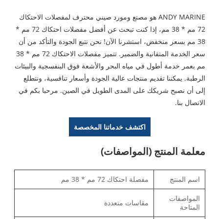
ANDY MARINE هو مصنع ومورد صيني محترف لمفصلات الاحتكاك
72 مم * 38 مم، إذا كنت تبحث عن أفضل مفصلات احتكاك 72 مم *
38 مم بسعر منخفض، استشرنا الآن! نحن نتبع الجودة والتأكد من أن
سعر الخدمة المتفانية والضمير. تتميز مفصلات الاحتكاك 72 مم * 38
مم بعمر خدمة أطول في مياه البحر والأشعة فوق البنفسجية والبيئات
الرطبة. يمكننا تقديم منتجات عالية الجودة وأسعار تنافسية، ونتطلع
إلى أن نصبح شريكك على المدى الطويل في الصين. مرحبا بكم في
الاتصال بنا.
اكتشف خدماتنا المخصصة
معلمة المنتج (المواصفات)
اسم المنتج
مفصلة احتكاك 72 مم * 38 مم
المواصفات
مقاسات متعددة
المتاحة