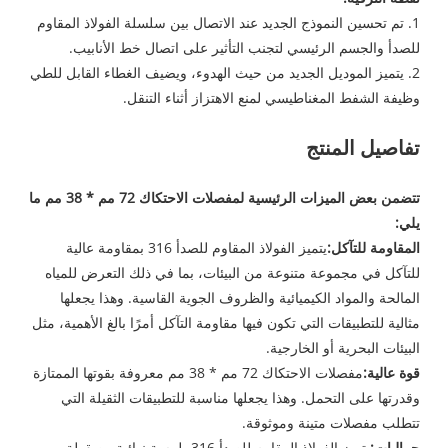
1. تم تحسين النموذج الجديد عند الاتصال بين سلسلة الفولاذ المقاوم
للصدأ والجسم الرئيسي لتجنب التأثير على اتصال خط الأنابيب.
2. يتميز الموديل الجديد من حيث الهدوء، ويضيف الغطاء القابل للطي
وظيفة الشفط المغناطيسي لمنع الاهتزاز أثناء التنقل.
تفاصيل المنتج
تتضمن بعض الميزات الرئيسية لمفصلات الاحتكاك 72 مم * 38 مم ما
يلي:
المقاومة للتآكل:
يتميز الفولاذ المقاوم للصدأ 316 بمقاومة عالية
للتآكل في مجموعة متنوعة من البيئات، بما في ذلك التعرض للمياه
المالحة والمواد الكيميائية والظروف الجوية القاسية. وهذا يجعلها
مثالية للتطبيقات التي تكون فيها مقاومة التآكل أمرًا بالغ الأهمية، مثل
البيئات البحرية أو الخارجية.
قوة عالية:
مفصلات الاحتكاك 72 مم * 38 مم معروفة بقوتها الممتازة
وقدرتها على التحمل. وهذا يجعلها مناسبة للتطبيقات الثقيلة التي
تتطلب مفصلات متينة وموثوقة.
جماليات:
يتميز الفولاذ المقاوم للصدأ 316 بلمسة نهائية مصقولة