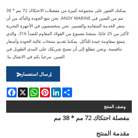
يمكنك العثور على مجموعة كبيرة من مفصلات الاحتكاك 72 مم * 38
مم من الصين في ANDY MARINE. نحن نتبع الجودة والتأكد من أن
سعر الخدمة المتفانية والضمير. نحن متخصصون في الأجهزة البحرية
لأكثر من 25 عامًا. منتجنا مصنوع من الفولاذ المقاوم للصدأ 316، والذي
يتمتع بمقاومة جيدة للتآكل. يمكننا تقديم منتجات عالية الجودة وأسعار
تنافسية، ونحن نتطلع إلى أن نصبح شريكك على المدى الطويل في
الصين. مرحبا بكم في الاتصال بنا.
إرسال استفسار
acebook
WhatsApp
X
Pinterest
LinkedIn
Share
وصف المنتج
مفصلة احتكاك 72 مم * 38 مم
مقدمة المنتج