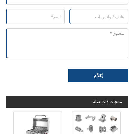
يُقدِّم
منتجات ذات صله