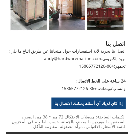
اتصل بنا
اتصل بنا بحرية لأية استفسارات حول منتجاتنا عن طريق اتباع ما يلي:
بريد إلكتروني:
andy@hardwaremarine.com
تجمهر:
+86-15865772126
24 ساعة على الخط الاتصال:
واتساب/ويشات: +86-15865772126
إذا كان لديك أي أسئلة يمكنك الاتصال بنا
الكلمات الساخنة: مفصلات الاحتكاك 72 مم * 38 مم، الصين،
المصنعين، الموردين، المصنع، بالجملة، حسب الطلب، في المخزون،
قائمة الأسعار، الاقتباس، مرآة مصقولة، مقاومة التآكل